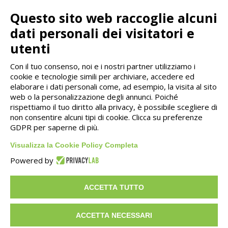
crediti fiscali.
Grazie al portale BeLeader
Questo sito web raccoglie alcuni
potrai ottenere
liquidità immediata o risparmio
dati personali dei visitatori e
fiscale
.
utenti
Con il tuo consenso, noi e i nostri partner utilizziamo i
cookie e tecnologie simili per archiviare, accedere ed
CONTATTI
elaborare i dati personali come, ad esempio, la visita al sito
web o la personalizzazione degli annunci. Poiché
rispettiamo il tuo diritto alla privacy, è possibile scegliere di
Via Isonzo 55/2, Casalecchio di Reno (BO)
non consentire alcuni tipi di cookie. Clicca su preferenze
GDPR per saperne di più.
info@be-leader.it
Visualizza la Cookie Policy Completa
Powered by
Home
ACCETTA TUTTO
Chi siamo
ACCETTA NECESSARI
A chi ci rivolgiamo