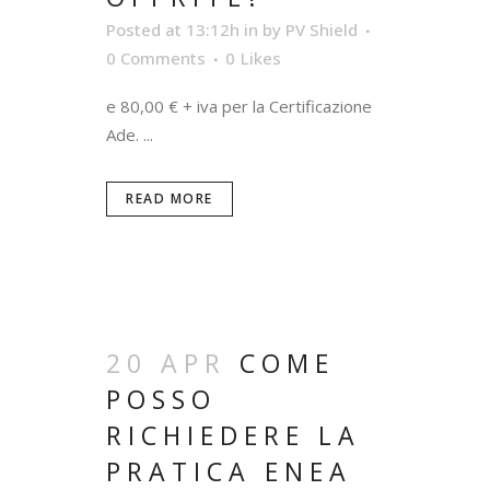
Posted at 13:12h
in
by
PV Shield
0 Comments
0
Likes
e 80,00 € + iva per la Certificazione
Ade. ...
READ MORE
20 APR
COME
POSSO
RICHIEDERE LA
PRATICA ENEA