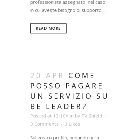
professionista assegnato, nel caso
in cui aveste bisogno di supporto. ...
READ MORE
20 APR
COME
POSSO PAGARE
UN SERVIZIO SU
BE LEADER?
Posted at 13:10h
in
by
PV Shield
0 Comments
0
Likes
Sul vostro profilo, andando nella