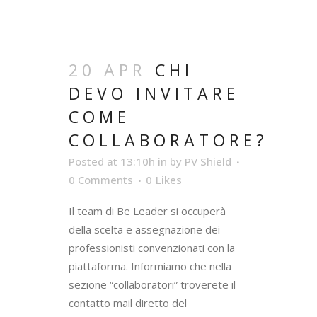
20 APR
CHI
DEVO INVITARE
COME
COLLABORATORE?
Posted at 13:10h
in
by
PV Shield
0 Comments
0
Likes
Il team di Be Leader si occuperà
della scelta e assegnazione dei
professionisti convenzionati con la
piattaforma. Informiamo che nella
sezione “collaboratori” troverete il
contatto mail diretto del