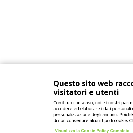
Un 
offr
Questo sito web racco
nece
visitatori e utenti
acqu
Con il tuo consenso, noi e i nostri partn
accedere ed elaborare i dati personali 
al 
personalizzazione degli annunci. Poiché r
potr
di non consentire alcuni tipi di cookie.
Copyright © PVShield
imme
Visualizza la Cookie Policy Completa