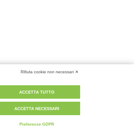
Home
Rifiuta cookie non necessari ✕
chio di
Chi siamo
ACCETTA TUTTO
A chi ci rivolgiamo
Contatti
ACCETTA NECESSARI
Accedi
Preferenze GDPR