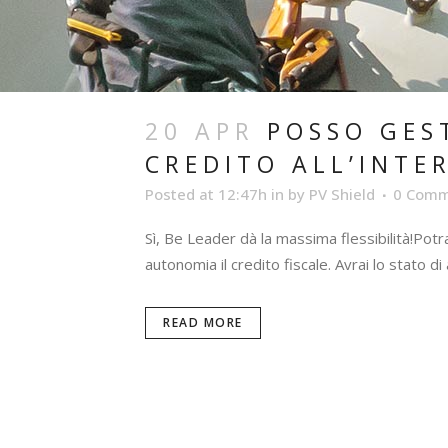
20 APR
POSSO GEST
CREDITO ALL’INTE
Posted at 12:47h
in
by
PV Shield
0 Comm
Sì, Be Leader dà la massima flessibilità!Potrai
autonomia il credito fiscale. Avrai lo stato 
READ MORE