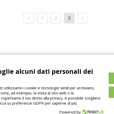
1
2
3
CONTATTI
team a tua disposizione
per
irti la consulenza e gli strumenti
Via Isonzo 55/2, Casalec
glie alcuni dati personali dei
ssari per
vendere o
Reno (BO)
istare crediti fiscali.
Grazie
er utilizziamo i cookie e tecnologie simili per archiviare,
info@be-leader.it
come, ad esempio, la visita al sito web o la
portale BeLeader
ispettiamo il tuo diritto alla privacy, è possibile scegliere
ai ottenere
liquidità
 Clicca su preferenze GDPR per saperne di più.
diata o risparmio fiscale
.
Powered by