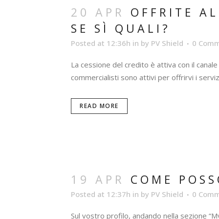
20 APR
OFFRITE AL
SE SÌ QUALI?
Posted at 12:36h
in
by
PV Shield
0 Comm
La cessione del credito è attiva con il canale 
commercialisti sono attivi per offrirvi i serv
READ MORE
19 APR
COME POSS
Posted at 12:37h
in
by
PV Shield
0 Comm
Sul vostro profilo, andando nella sezione “My