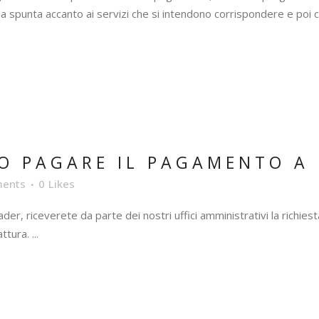
la spunta accanto ai servizi che si intendono corrispondere e poi cl
O PAGARE IL PAGAMENTO A 
ents
0
Likes
ader, riceverete da parte dei nostri uffici amministrativi la richi
ura. ...