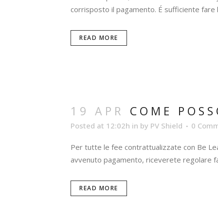
corrisposto il pagamento. É sufficiente fare 
READ MORE
19 APR
COME POSS
Posted at 12:02h
in
by
PV Shield
0 Comm
Per tutte le fee contrattualizzate con Be Le
avvenuto pagamento, riceverete regolare fatt
READ MORE