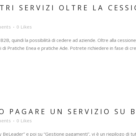
TRI SERVIZI OLTRE LA CESS
ents
0
Likes
B2B, quindi la possibilità di cedere ad aziende. Oltre alla cessione d
izi di Pratiche Enea e pratiche Ade. Potrete richiedere in fase di cr
O PAGARE UN SERVIZIO SU B
ents
0
Likes
 BeLeader” e poi su “Gestione pagamenti”, vi è un riepilogo di tut