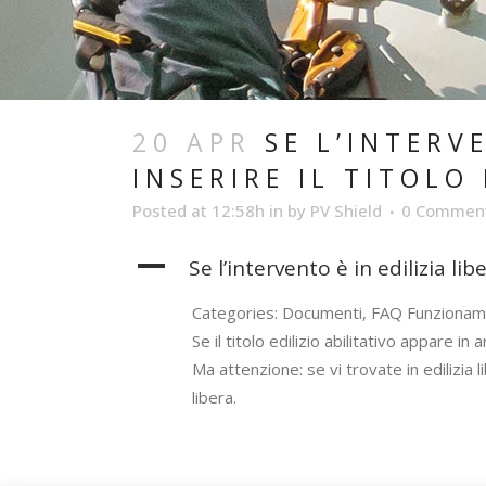
20 APR
SE L’INTERVE
INSERIRE IL TITOLO
Posted at 12:58h
in
by
PV Shield
0 Commen
A
Se l’intervento è in edilizia lib
Categories: Documenti, FAQ Funzionam
Se il titolo edilizio abilitativo appare in
Ma attenzione: se vi trovate in edilizia l
libera.